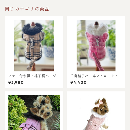
同じカテゴリの商品
ファー付き襟・格子柄ベージ
千鳥格子ハーネス・コート・
ュx ブラック・ハーネス・コー
ホットピンクxホワイト＝リー
¥3,980
¥4,400
ト＝リード付き
ド付き