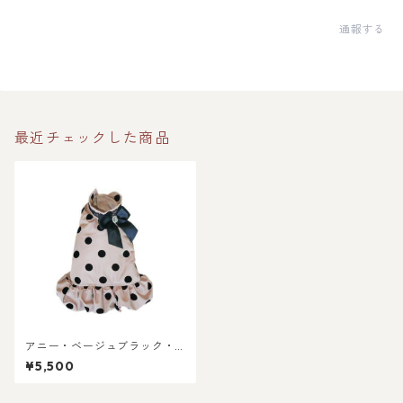
通報する
最近チェックした商品
アニー・ベージュブラック・
シティコート（ハーネスタイ
¥5,500
プ）