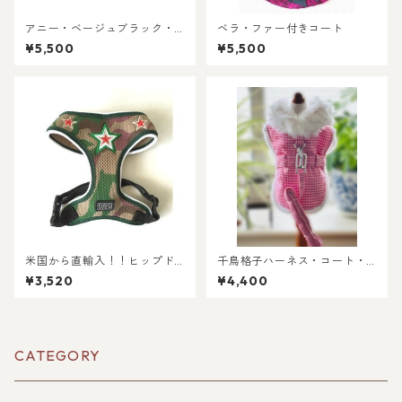
アニー・ベージュブラック・
ベラ・ファー付きコート
シティコート（ハーネスタイ
¥5,500
¥5,500
プ）
米国から直輸入！！ヒップド
千鳥格子ハーネス・コート・
ギーのハーネス 迷彩柄DOG S
ホットピンクxホワイト＝リー
¥3,520
¥4,400
TARハーネス
ド付き
CATEGORY