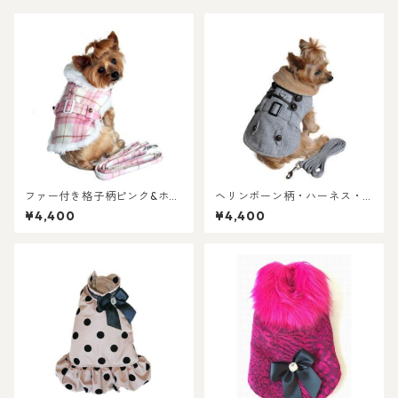
ファー付き格子柄ピンク&ホワ
ヘリンボーン柄・ハーネス・
イト・ハーネス・コート＝リ
コート＝リード付き
¥4,400
¥4,400
ード付き