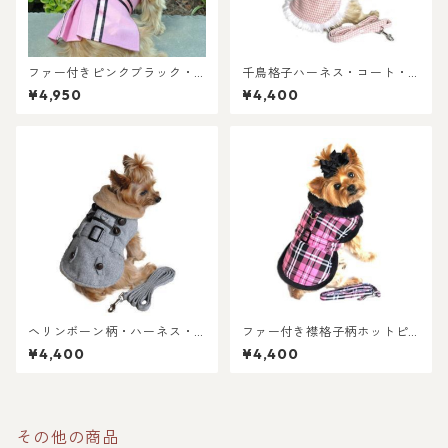
ファー付きピンクブラック・
千鳥格子ハーネス・コート・
ハーネス・コート＝リード付
ピンクホワイト＝リード付き
¥4,950
¥4,400
き
ヘリンボーン柄・ハーネス・
ファー付き襟格子柄ホットピ
コート＝リード付き
ンク・ハーネス・コート＝リ
¥4,400
¥4,400
ード付き
その他の商品