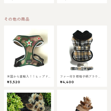
プ）
ード付き
その他の商品
米国から直輸入！！ヒップド
ファー付き襟格子柄ブラウ
ギーのハーネス 迷彩柄DOG S
ン・ハーネス・コート＝リー
¥3,520
¥4,400
TARハーネス
ド付き