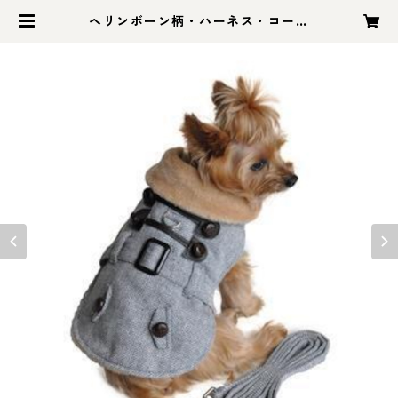
ヘリンボーン柄・ハーネス・コート
＝リード付き | 米国から直輸入のハ
ーネス＆可愛い犬服「ゴーゴードッ
グス」