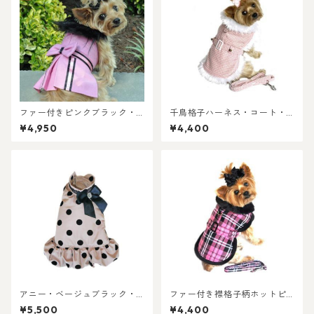
ファー付きピンクブラック・
千鳥格子ハーネス・コート・
ハーネス・コート＝リード付
ピンクホワイト＝リード付き
¥4,950
¥4,400
き
アニー・ベージュブラック・
ファー付き襟格子柄ホットピ
シティコート（ハーネスタイ
ンク・ハーネス・コート＝リ
¥5,500
¥4,400