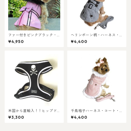
ファー付きピンクブラック・
ヘリンボーン柄・ハーネス・
ハーネス・コート＝リード付
コート＝リード付き
¥4,950
¥4,400
き
米国から直輸入！！ヒップド
千鳥格子ハーネス・コート・
ギーのハーネス ブラック・ス
ピンクホワイト＝リード付き
¥3,300
¥4,400
カル・DOG STARハーネス