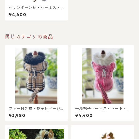
ヘリンボーン柄・ハーネス・
コート＝リード付き
¥4,400
同じカテゴリの商品
ファー付き襟・格子柄ベージ
千鳥格子ハーネス・コート・
ュx ブラック・ハーネス・コー
ホットピンクxホワイト＝リー
¥3,980
¥4,400
ト＝リード付き
ド付き